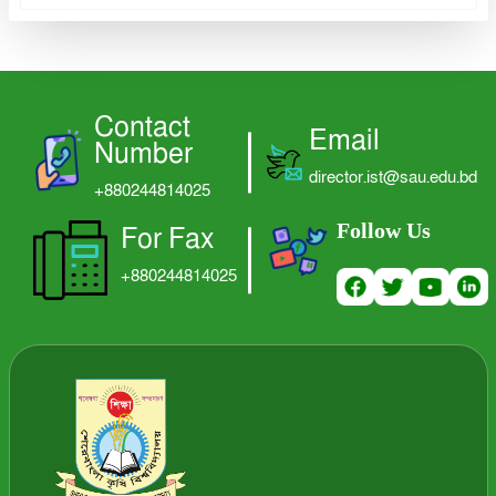
Contact
Email
Number
director.ist@sau.edu.bd
+880244814025
Follow Us
For Fax
+880244814025